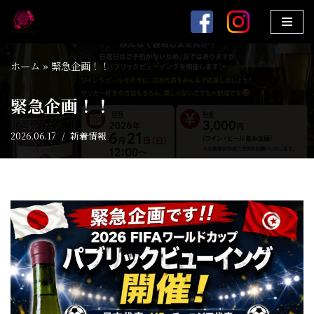
コ
ン
ホーム
»
緊急企画！！
テ
ン
緊急企画！！
ツ
へ
2026.06.17
新着情報
ス
キ
ッ
プ